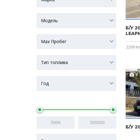
Модель
Б/У 2
LEAP
Max Пробег
2200 k
Тип топлива
8
Год
Цена
Б/У 