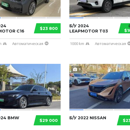
024
Б/У 2024
$
$23 800
$1
MOTOR C16
LEAPMOTOR T03
m
Автоматическая
1000 km
Автоматическая
9
2024 BMW
Б/У 2022 NISSAN
$29 000
$2