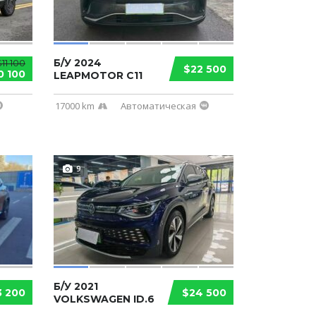
Б/У 2024
11 100
$22 500
0 100
LEAPMOTOR C11
17000 km
Автоматическая
9
Б/У 2021
3 200
$24 500
VOLKSWAGEN ID.6